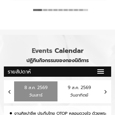
Events
Calendar
ปฏิทินกิจกรรมของกองนิติการ
รายสัปดาห์
Toggle
naviga
8
ส.ค.
2569
9
ส.ค.
2569
10
วันเสาร์
วันอาทิตย์
งานศิลปาชีพ ประทีบไทย OTOP หลอมดวงใจ ด้วยพระ